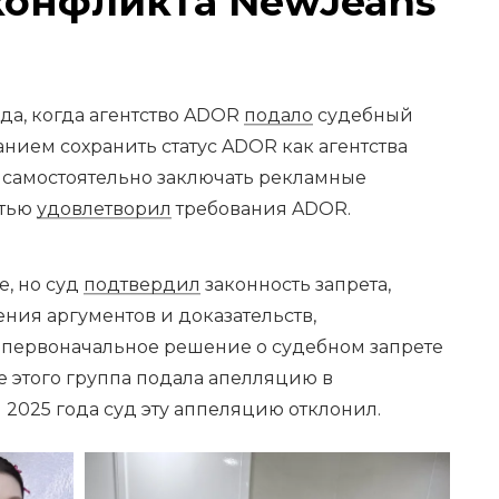
конфликта NewJeans
ода, когда агентство ADOR
подало
судебный
анием сохранить статус ADOR как агентства
 самостоятельно заключать рекламные
стью
удовлетворил
требования ADOR.
, но суд
подтвердил
законность запрета,
ения аргументов и доказательств,
 первоначальное решение о судебном запрете
е этого группа подала апелляцию в
 2025 года суд эту аппеляцию отклонил.