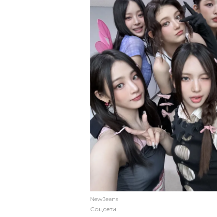
NewJeans
Соцсети