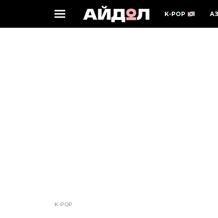
K-POP
А
K-POP