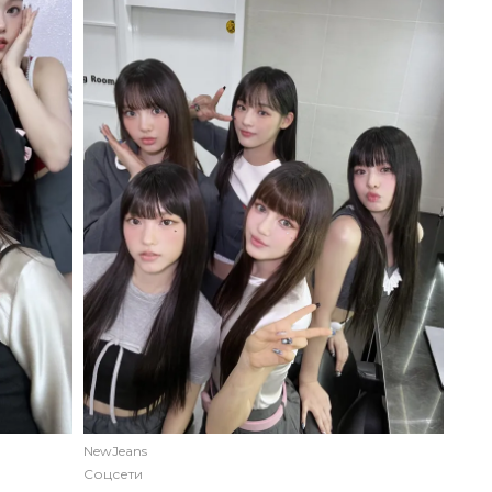
NewJeans
Соцсети