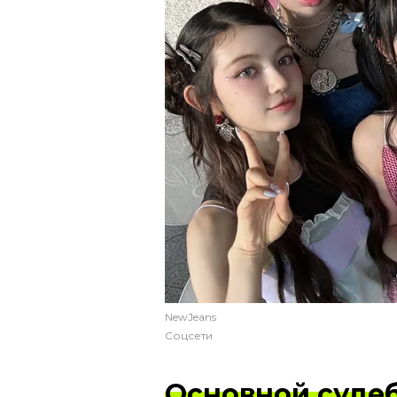
NewJeans
Соцсети
Основной суде