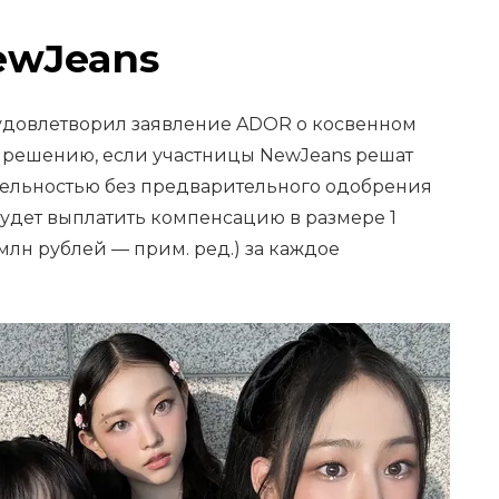
ewJeans
удовлетворил заявление ADOR о косвенном
 решению, если участницы NewJeans решат
ельностью без предварительного одобрения
будет выплатить компенсацию в размере 1
лн рублей — прим. ред.) за каждое