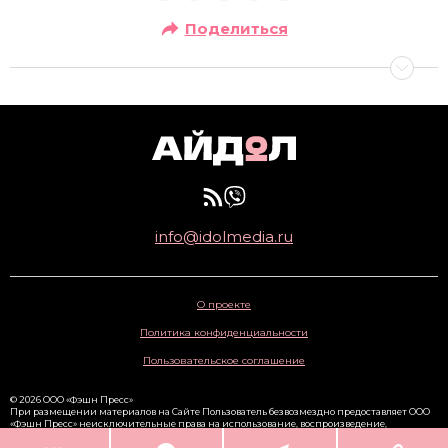
Поделиться
info@idolmedia.ru
О проекте
Политика конфиденциальности
Пользовательское соглашение
© 2026 ООО «Фэшн Пресс»
При размещении материалов на Сайте Пользователь безвозмездно предоставляет ООО
«Фэшн Пресс» неисключительные права на использование, воспроизведение,
распространение, создание производных произведений, а также на демонстрацию
материалов и доведение их до всеобщего сведения через сайт
www.idolmedia.ru
. 16+