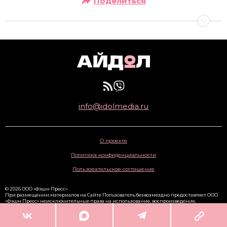
Поделиться
info@idolmedia.ru
О проекте
Политика конфиденциальности
Пользовательское соглашение
© 2026 ООО «Фэшн Пресс»
При размещении материалов на Сайте Пользователь безвозмездно предоставляет ООО
«Фэшн Пресс» неисключительные права на использование, воспроизведение,
распространение, создание производных произведений, а также на демонстрацию
материалов и доведение их до всеобщего сведения через сайт
www.idolmedia.ru
. 16+