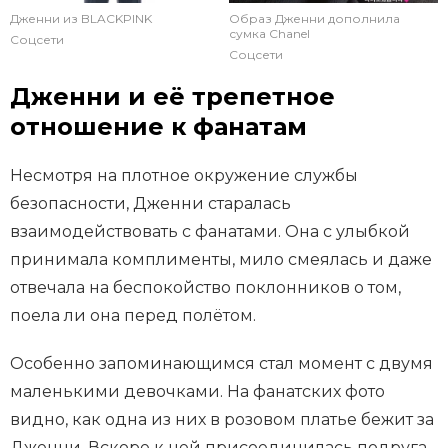
Дженни из BLACKPINK
Образ Дженни дополнила
сумка Chanel
Соцсети
Соцсети
Дженни и её трепетное
отношение к фанатам
Несмотря на плотное окружение службы
безопасности, Дженни старалась
взаимодействовать с фанатами. Она с улыбкой
принимала комплименты, мило смеялась и даже
отвечала на беспокойство поклонников о том,
поела ли она перед полётом.
Особенно запоминающимся стал момент с двумя
маленькими девочками. На фанатских фото
видно, как одна из них в розовом платье бежит за
Дженни. Вскоре к ней присоединилась подруга,