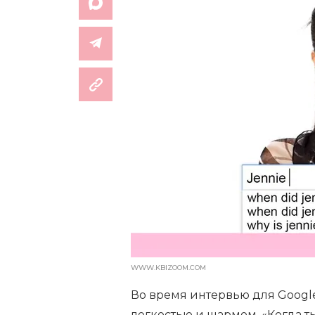
WWW.KBIZOOM.COM
Во время интервью для Googl
легкостью и шармом. «Когда ты