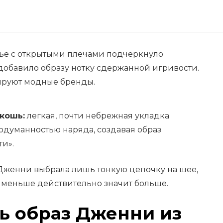
ье с открытыми плечами подчеркнуло
обавило образу нотку сдержанной игривости.
пируют модные бренды.
кошь:
легкая, почти небрежная укладка
одуманностью наряда, создавая образ
и».
женни выбрала лишь тонкую цепочку на шее,
 меньше действительно значит больше.
ь образ Дженни из