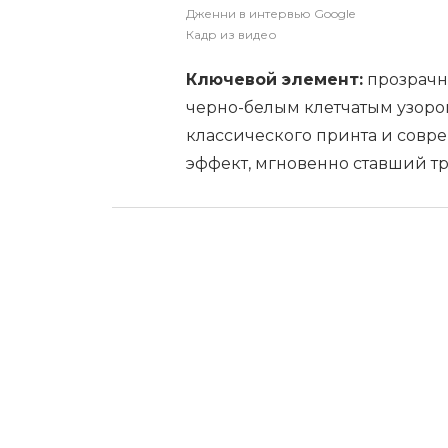
Дженни в интервью Google
Кадр из видео
Ключевой элемент:
прозрачн
черно-белым клетчатым узором
классического принта и совр
эффект, мгновенно ставший т