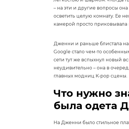
– на эти и другие вопросы она 
осветить целую комнату. Ее 
камерой просто приковывала 
Дженни и раньше блистала на 
Google стало чем-то особенным
сети тут же вспыхнул новый в
неудивительно – она в очеред
главных модниц K-pop сцены.
Что нужно зн
была одета 
На Дженни было стильное плать