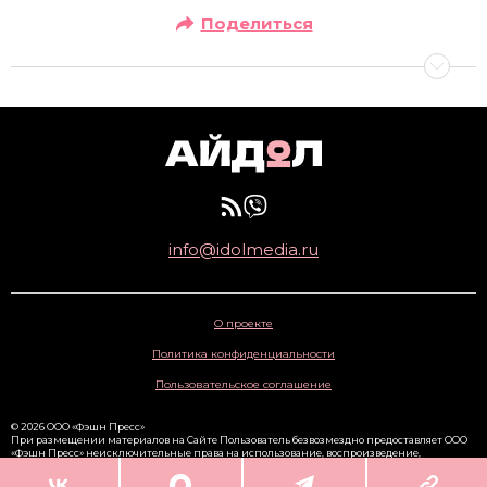
Поделиться
info@idolmedia.ru
О проекте
Политика конфиденциальности
Пользовательское соглашение
© 2026 ООО «Фэшн Пресс»
При размещении материалов на Сайте Пользователь безвозмездно предоставляет ООО
«Фэшн Пресс» неисключительные права на использование, воспроизведение,
распространение, создание производных произведений, а также на демонстрацию
материалов и доведение их до всеобщего сведения через сайт
www.idolmedia.ru
. 16+