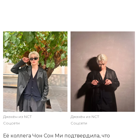
Джэхён из NCT
Джэхён из NCT
Соцсети
Соцсети
Её коллега Чон Сон Ми подтвердила, что