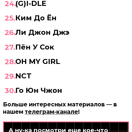
(G)I-DLE
Ким До Ён
Ли Джон Джэ
Пён У Сок
OH MY GIRL
NCT
Го Юн Чжон
Больше интересных материалов — в
нашем
телеграм-канале
!
А ну-ка посмотри еще кое-что