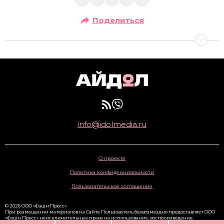
Поделиться
info@idolmedia.ru
О проекте
Политика конфиденциальности
Пользовательское соглашение
© 2026 ООО «Фэшн Пресс»
При размещении материалов на Сайте Пользователь безвозмездно предоставляет ООО
«Фэшн Пресс» неисключительные права на использование, воспроизведение,
распространение, создание производных произведений, а также на демонстрацию