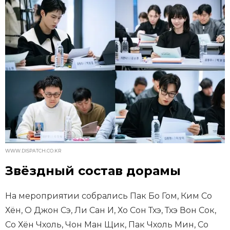
WWW.DISPATCH.CO.KR
Звёздный состав дорамы
На мероприятии собрались Пак Бо Гом, Ким Со
Хён, О Джон Сэ, Ли Сан И, Хо Сон Тхэ, Тхэ Вон Сок,
Со Хён Чхоль, Чон Ман Щик, Пак Чхоль Мин, Со