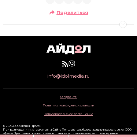
Поделиться
info@idolmedia.ru
О проекте
Политика конфиденциальности
Пользовательское соглашение
© 2026 ООО «Фэшн Пресс»
При размещении материалов на Сайте Пользователь безвозмездно предоставляет ООО
«Фэшн Пресс» неисключительные права на использование, воспроизведение,
распространение, создание производных произведений, а также на демонстрацию