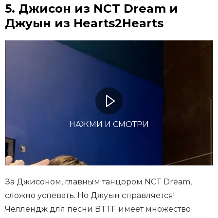
5. Джисон из NCT Dream и
Джуын из Hearts2Hearts
НАЖМИ И СМОТРИ
За Джисоном, главным танцором NCT Dream,
сложно успевать. Но Джуын справляется!
Челлендж для песни BTTF имеет множество