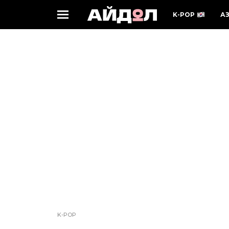
K-POP
А
K-POP