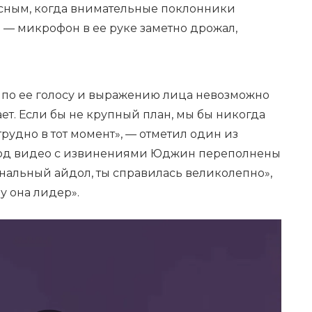
усным, когда внимательные поклонники
 — микрофон в ее руке заметно дрожал,
 по ее голосу и выражению лица невозможно
ает. Если бы не крупный план, мы бы никогда
трудно в тот момент», — отметил один из
од видео с извинениями Юджин переполнены
альный айдол, ты справилась великолепно»,
у она лидер».