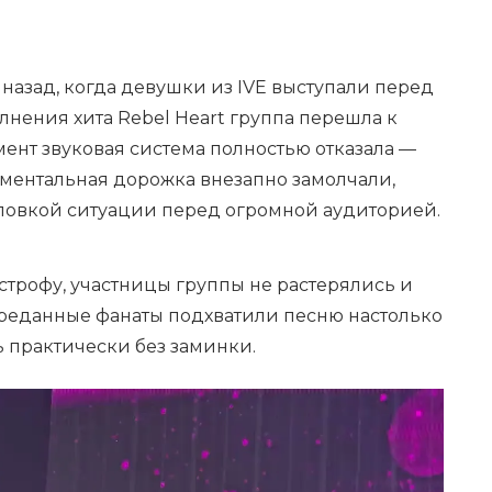
азад, когда девушки из IVE выступали перед
лнения хита Rebel Heart группа перешла к
мент звуковая система полностью отказала —
ментальная дорожка внезапно замолчали,
ловкой ситуации перед огромной аудиторией.
строфу, участницы группы не растерялись и
реданные фанаты подхватили песню настолько
ь практически без заминки.