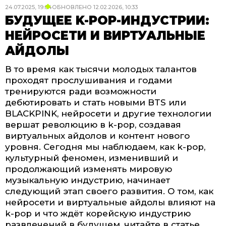
24.07.2025, 19:04
ОБНОВЛЕНО
12.02.2026, 10:33
БУДУЩЕЕ K-POP-ИНДУСТРИИ:
НЕЙРОСЕТИ И ВИРТУАЛЬНЫЕ
АЙДОЛЫ
В то время как тысячи молодых талантов
проходят прослушивания и годами
тренируются ради возможности
дебютировать и стать новыми BTS или
BLACKPINK, нейросети и другие технологии
вершат революцию в k-pop, создавая
виртуальных айдолов и контент нового
уровня. Сегодня мы наблюдаем, как k-pop,
культурный феномен, изменивший и
продолжающий изменять мировую
музыкальную индустрию, начинает
следующий этап своего развития. О том, как
нейросети и виртуальные айдолы влияют на
k-pop и что ждёт корейскую индустрию
развлечений в будущем, читайте в статье.