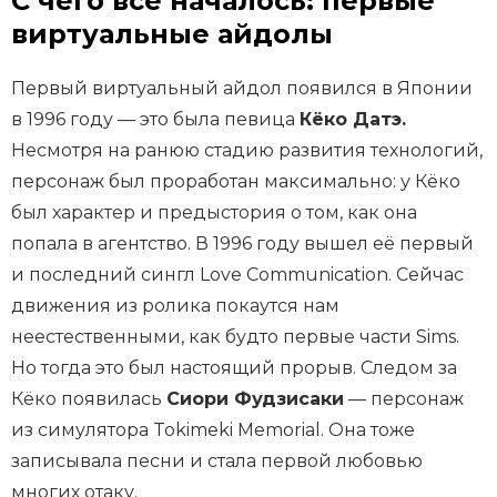
С чего всё началось: первые
виртуальные айдолы
Первый виртуальный айдол появился в Японии
в 1996 году — это была певица
Кёко Датэ.
Несмотря на ранюю стадию развития технологий,
персонаж был проработан максимально: у Кёко
был характер и предыстория о том, как она
попала в агентство. В 1996 году вышел её первый
и последний сингл Love Communication. Сейчас
движения из ролика покаутся нам
неестественными, как будто первые части Sims.
Но тогда это был настоящий прорыв. Следом за
Кёко появилась
Сиори Фудзисаки
— персонаж
из симулятора Tokimeki Memorial. Она тоже
записывала песни и стала первой любовью
многих отаку.