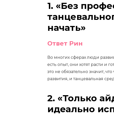
1. «Без проф
танцевальног
начать»
Ответ Рин
Во многих сферах люди разви
есть опыт, они хотят расти и г
это не обязательно значит, чт
развития, и танцевальная сре
2. «Только а
идеально ис