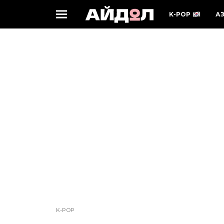
K-POP
А
K-POP