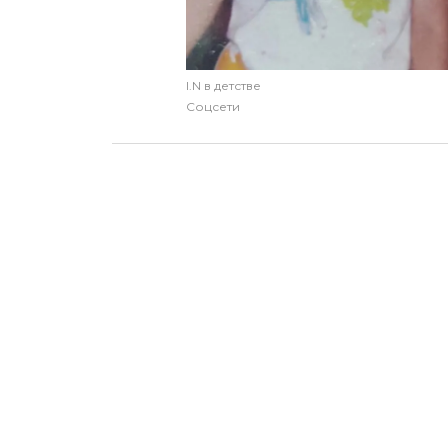
I.N в детстве
Соцсети