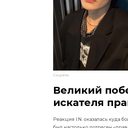
Соцсети
Великий поб
искателя пр
Реакция I.N. оказалась куда 
был настолько потрясен «пра