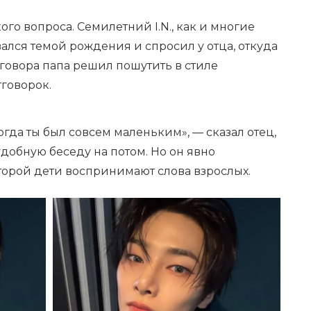
ого вопроса. Семилетний I.N., как и многие
вался темой рождения и спросил у отца, откуда
зговора папа решил пошутить в стиле
говорок.
огда ты был совсем маленьким», — сказал отец,
добную беседу на потом. Но он явно
торой дети воспринимают слова взрослых.