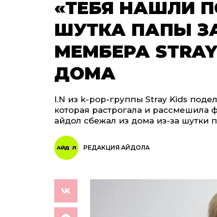
«ТЕБЯ НАШЛИ П
ШУТКА ПАПЫ З
МЕМБЕРА STRAY
ДОМА
I.N из k-pop-группы Stray Kids поде
которая растрогала и рассмешила фа
айдол сбежал из дома из-за шутки 
РЕДАКЦИЯ АЙДОЛА