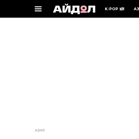
K-POP
А
АЗИЯ