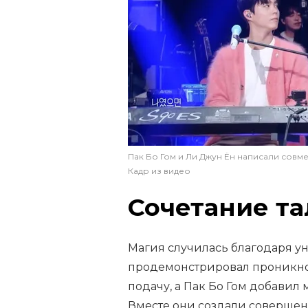
Пак Бо Гом и Ли Джун Ён написали совм
Кадр из видео
Сочетание та
Магия случилась благодаря у
продемонстрировал проникно
подачу, а Пак Бо Гом добави
Вместе они создали совершен