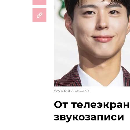
WWW.DISPATCH.CO.KR
От телеэкран
звукозаписи