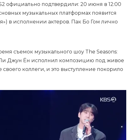
S2 официально подтвердили: 20 июня в 12:00
сновных музыкальных платформах появится
я») в исполнении актеров. Пак Бо Гом лично
ремя съемок музыкального шоу The Seasons:
да Ли Джун Ён исполнил композицию под живое
своего коллеги, и это выступление покорило