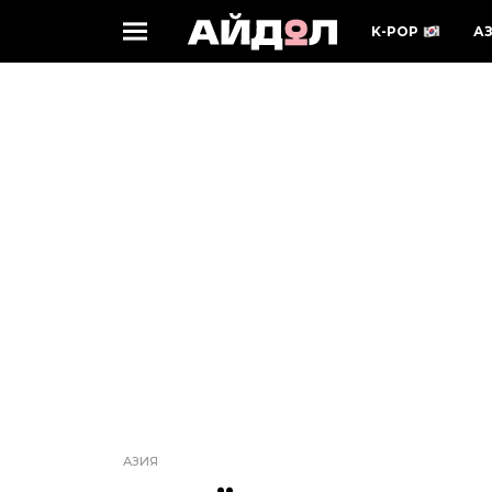
K-POP
А
АЗИЯ