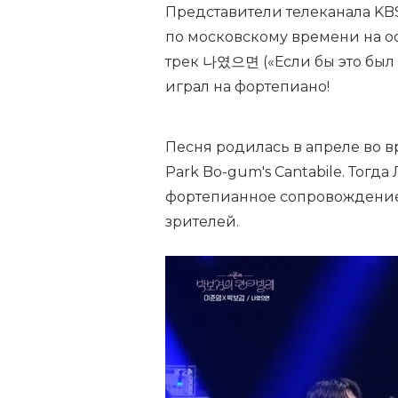
Представители телеканала KB
по московскому времени на о
трек 나였으면 («Если бы это был 
играл на фортепиано!
Песня родилась в апреле во в
Park Bo-gum's Cantabile. Тог
фортепианное сопровождение 
зрителей.