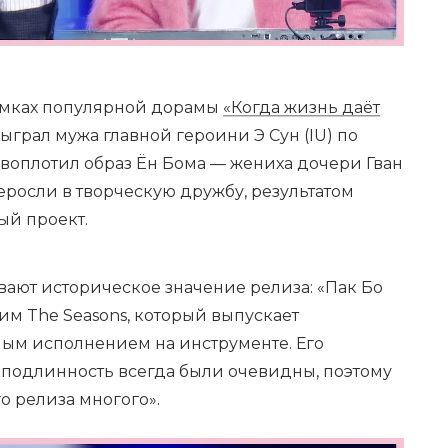
емках популярной дорамы
«Когда жизнь даёт
 сыграл мужа главной героини Э Сун (IU) по
 воплотил образ Ён Бома — жениха дочери Гван
росли в творческую дружбу, результатом
ый проект.
ают историческое значение релиза: «Пак Бо
м The Seasons, который выпускает
ным исполнением на инструменте. Его
 подлинность всегда были очевидны, поэтому
о релиза многого».