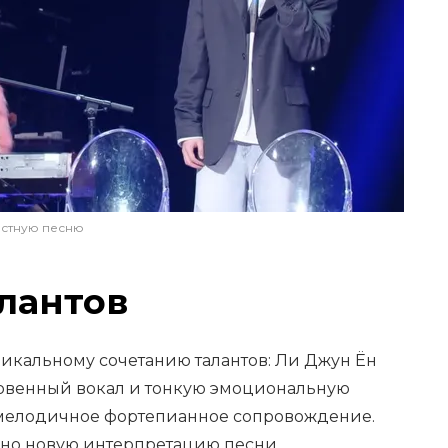
естную песню
лантов
никальному сочетанию талантов: Ли Джун Ён
венный вокал и тонкую эмоциональную
л мелодичное фортепианное сопровождение.
но новую интерпретацию песни,