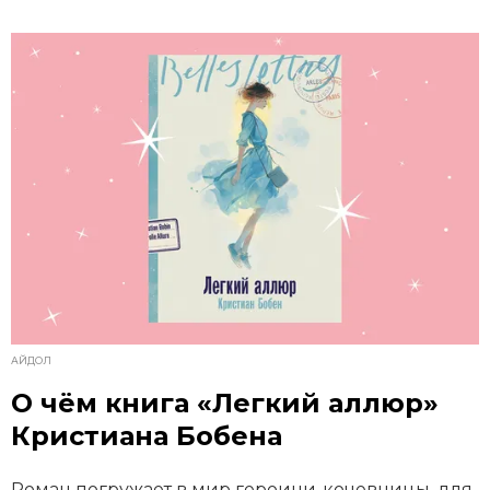
АЙДОЛ
О чём книга «Легкий аллюр»
Кристиана Бобена
Роман погружает в мир героини-кочевницы, для