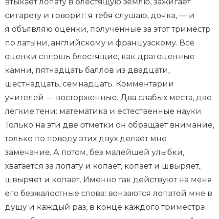
втыкает лопату в блестящую землю, зажигает
сигарету и говорит: я тебя слушаю, дочка, — и
я объявляю оценки, полученные за этот триместр
по латыни, английскому и французскому. Все
оценки сплошь блестящие, как драгоценные
камни, пятнадцать баллов из двадцати,
шестнадцать, семнадцать. Комментарии
учителей — восторженные. Два слабых места, две
легкие тени: математика и естественные науки.
Только на эти две отметки он обращает внимание,
только по поводу этих двух делает мне
замечание. А потом, без малейшей улыбки,
хватается за лопату и копает, копает и швыряет,
швыряет и копает. Именно так действуют на меня
его безжалостные слова: вонзаются лопатой мне в
душу и каждый раз, в конце каждого триместра