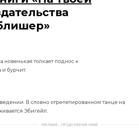
здательства
блишер»
 новенькая толкает поднос к
 и бурчит:
оведении. В словно отрепетированном танце на
ивается Эбигейл.
РЕКЛАМА – ПРОДОЛЖЕНИЕ НИЖЕ