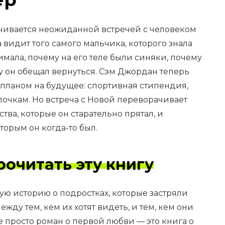
чивается неожиданной встречей с человеком
 видит того самого мальчика, которого знала
имала, почему на его теле были синяки, почему
му он обещал вернуться. Сэм Джордан теперь
планом на будущее: спортивная стипендия,
лочкам. Но встреча с Новой переворачивает
тва, которые он старательно прятал, и
торым он когда-то был.
рочитать эту книгу
ю историю о подростках, которые застряли
ду тем, кем их хотят видеть, и тем, кем они
е просто роман о первой любви — это книга о