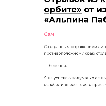
орбите»
от и
«Альпина Па
Сэм
Со странным выражением лица
противоположному краю стола
— Конечно.
Я не успеваю подумать о ее п
освободившееся место присаж