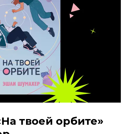
«На твоей орбите»
ер