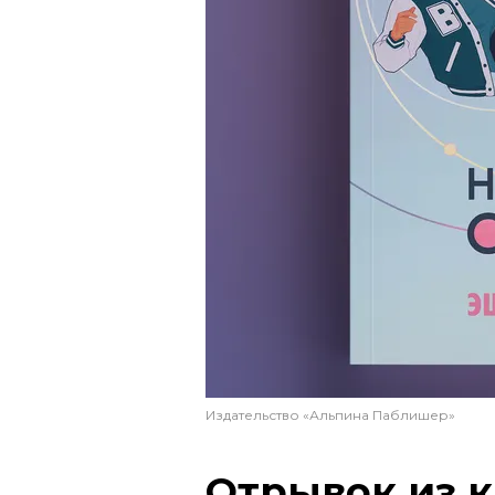
Издательство «Альпина Паблишер»
Отрывок из
к