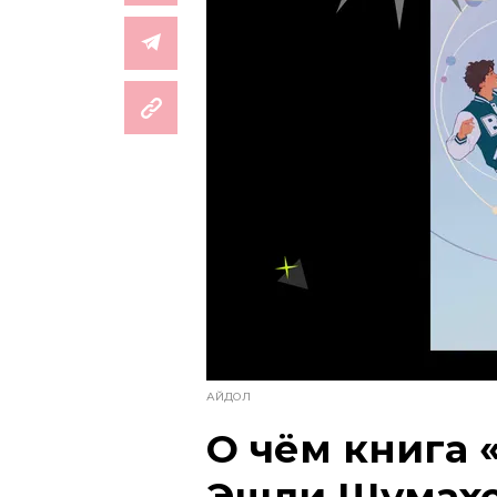
АЙДОЛ
О чём книга 
Эшли Шумах