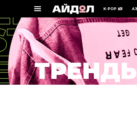
K-POP
А
ТРЕНД