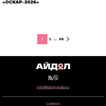
«ОСКАР–2026»
1
2
...
68
info@idolmedia.ru
О проекте