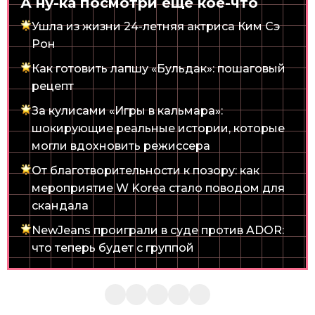
А ну-ка посмотри еще кое-что
Ушла из жизни 24-летняя актриса Ким Сэ
Рон
Как готовить лапшу «Бульдак»: пошаговый
рецепт
За кулисами «Игры в кальмара»:
шокирующие реальные истории, которые
могли вдохновить режиссера
От благотворительности к позору: как
мероприятие W Korea стало поводом для
скандала
NewJeans проиграли в суде против ADOR:
что теперь будет с группой