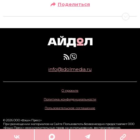
Поделиться
info@idolmedia.ru
О проекте
Политика конфиденциальности
Пользовательское соглашение
© 2026 ООО «Фэшн Пресс»
При размещении материалов на Сайте Пользователь безвозмездно предоставляет ООО
«Фэшн Пресс» неисключительные права на использование, воспроизведение,
распространение, создание производных произведений, а также на демонстрацию
материалов и доведение их до всеобщего сведения через сайт
www.idolmedia.ru
. 16+