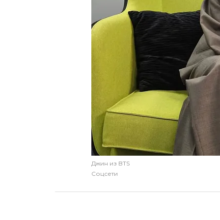
Джин из BTS
Соцсети