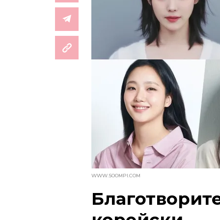
WWW.SOOMPI.COM
Благотворите
корейски