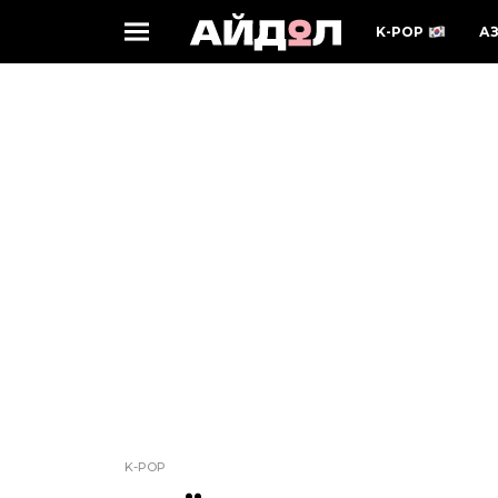
K-POP
А
K-POP