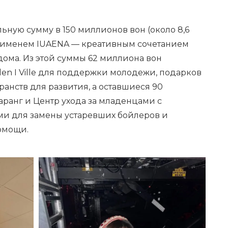
ную сумму в 150 миллионов вон (около 8,6
д именем IUAENA — креативным сочетанием
ома. Из этой суммы 62 миллиона вон
en I Ville для поддержки молодежи, подарков
ранств для развития, а оставшиеся 90
ранг и Центр ухода за младенцами с
и для замены устаревших бойлеров и
омощи.