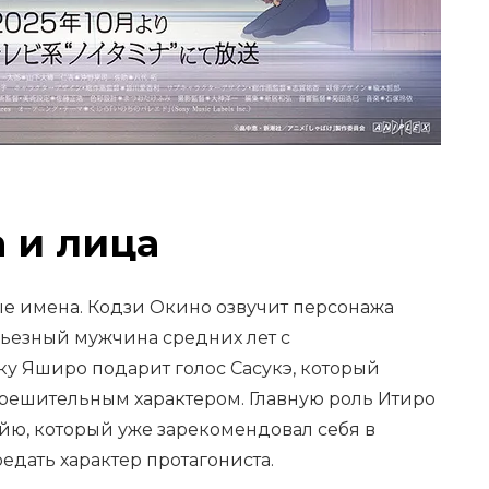
 и лица
ые имена. Кодзи Окино озвучит персонажа
ерьезный мужчина средних лет с
ку Яширо подарит голос Сасукэ, который
 решительным характером. Главную роль Итиро
йю, который уже зарекомендовал себя в
едать характер протагониста.