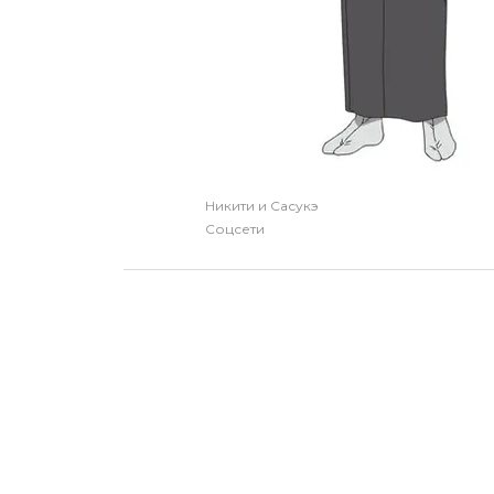
Никити и Сасукэ
Соцсети