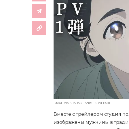
IMAGE VIA SHABAKE ANIME'S WEBSITE
Вместе с трейлером студия п
изображены мужчины в тради