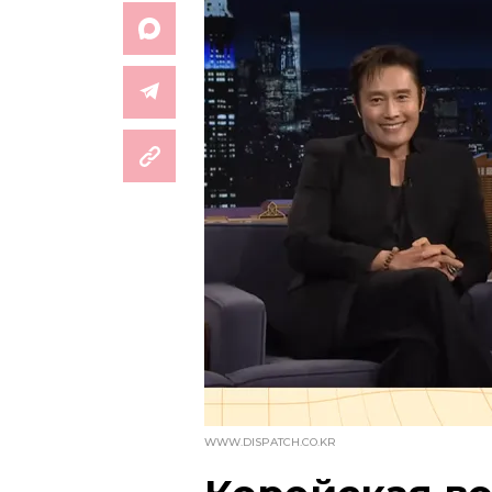
WWW.DISPATCH.CO.KR