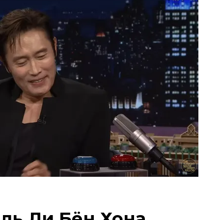
ль Ли Бён Хона