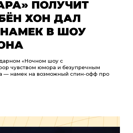
АРА» ПОЛУЧИТ
БЁН ХОН ДАЛ
НАМЕК В ШОУ
ОНА
ндарном «Ночном шоу с
рор чувством юмора и безупречным
ра — намек на возможный спин-офф про