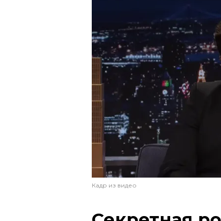
Кадр из видео
Секретная ро