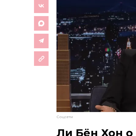
Соцсети
Ли Бён Хон о