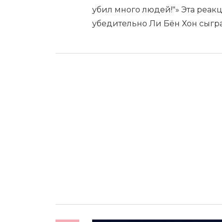
убил много людей!"» Эта реак
убедительно Ли Бён Хон сыгра