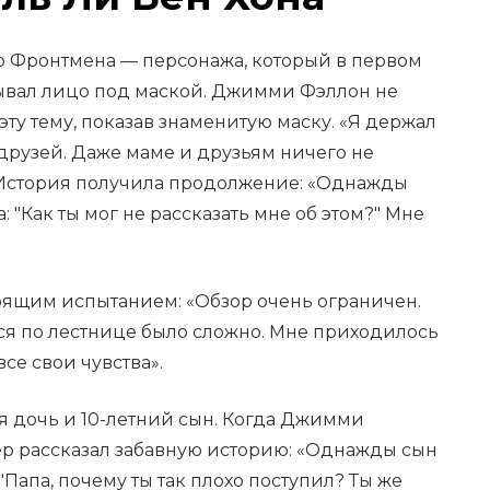
го Фронтмена — персонажа, который в первом
рывал лицо под маской. Джимми Фэллон не
эту тему, показав знаменитую маску. «Я держал
 друзей. Даже маме и друзьям ничего не
. История получила продолжение: «Однажды
 "Как ты мог не рассказать мне об этом?" Мне
тоящим испытанием: «Обзор очень ограничен.
ся по лестнице было сложно. Мне приходилось
все свои чувства».
ая дочь и 10-летний сын. Когда Джимми
ер рассказал забавную историю: «Однажды сын
"Папа, почему ты так плохо поступил? Ты же