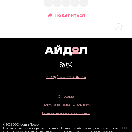
Поделиться
info@idolmedia.ru
О проекте
Политика конфиденциальности
Пользовательское соглашение
© 2026 ООО «Фэшн Пресс»
При размещении материалов на Сайте Пользователь безвозмездно предоставляет ООО
«Фэшн Пресс» неисключительные права на использование, воспроизведение,