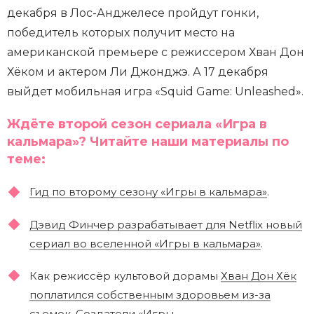
декабря в Лос-Анджелесе пройдут гонки,
победитель которых получит место на
американской премьере с режиссером Хван Дон
Хёком и актером Ли Джонджэ. А 17 декабря
выйдет мобильная игра «Squid Game: Unleashed».
Ждёте второй сезон сериала «Игра в
кальмара»? Читайте наши материалы по
теме:
Гид по второму сезону «Игры в кальмара»
.
Дэвид Финчер разрабатывает для Netflix новый
сериал во вселенной «Игры в кальмара»
.
Как режиссёр культовой дорамы
Хван Дон Хёк
поплатился собственным здоровьем из-за
съемок
. Создатели «Игры