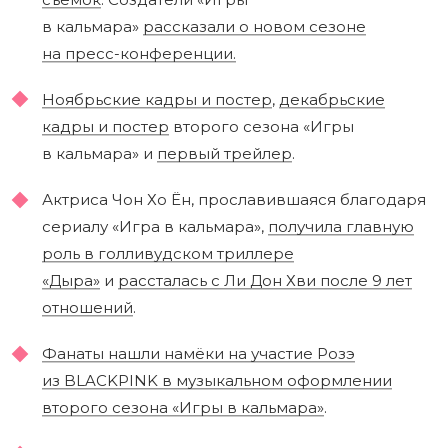
в кальмара»
рассказали о новом сезоне
на пресс-конференции.
Ноябрьские кадры и постер
,
декабрьские
кадры и постер
второго сезона «Игры
в кальмара» и
первый трейлер
.
Актриса Чон Хо Ён, прославившаяся благодаря
сериалу «Игра в кальмара»,
получила главную
роль в голливудском триллере
«Дыра»
и
рассталась с Ли Дон Хви после 9 лет
отношений
.
Фанаты нашли намёки на участие Розэ
из BLACKPINK в музыкальном оформлении
второго сезона «Игры в кальмара»
.