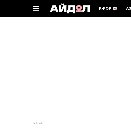
K-POP
А
K-POP