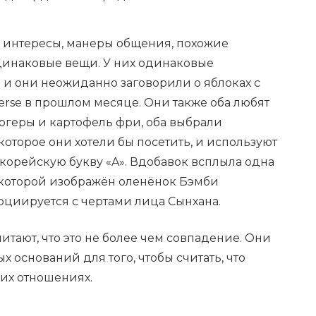
 интересы, манеры общения, похожие
динаковые вещи. У них одинаковые
и они неожиданно заговорили о яблоках с
rse в прошлом месяце. Они также оба любят
ргеры и картофель фри, оба выбрали
которое они хотели бы посетить, и используют
корейскую букву «A». Вдобавок всплыла одна
а которой изображён оленёнок Бэмби
социируется с чертами лица Сынхана.
итают, что это не более чем совпадение. Они
х оснований для того, чтобы считать, что
ких отношениях.