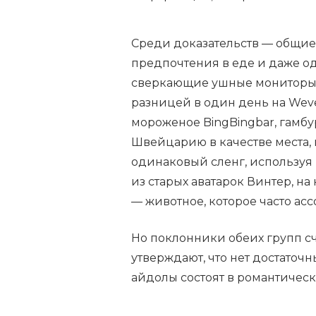
Среди доказательств — общие
предпочтения в еде и даже о
сверкающие ушные мониторы 
разницей в один день на Weve
мороженое BingBingbar, гамбу
Швейцарию в качестве места, 
одинаковый сленг, используя 
из старых аватарок Винтер, н
— животное, которое часто ас
Но поклонники обеих групп сч
утверждают, что нет достаточны
айдолы состоят в романтичес