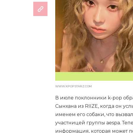
WWW.KPOPSTARZ.COM
В июле поклонники k-pop об
Сынхана из RIIZE, когда он усл
именем его собаки, что вызва
участницей группы aespa. Теп
информация, которая может п