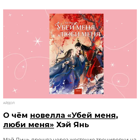
АЙДОЛ
О чём
новелла «Убей меня,
люби меня»
Хэй Янь
Мэй Линь прошла через жестокие тренировки на