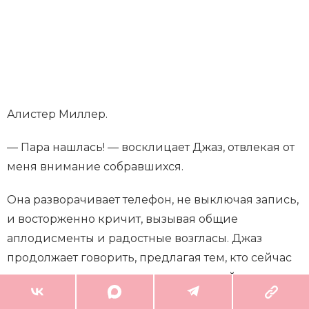
Алистер Миллер.
— Пара нашлась! — восклицает Джаз, отвлекая от
меня внимание собравшихся.
Она разворачивает телефон, не выключая запись,
и восторженно кричит, вызывая общие
аплодисменты и радостные возгласы. Джаз
продолжает говорить, предлагая тем, кто сейчас
смотрит прямую трансляцию, тоже найти свою
пару и рассказать об этом в соцсетях с тегом