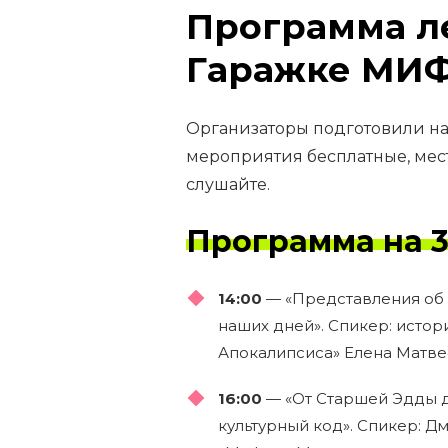
Программа ле
Гаражке МИ
Организаторы подготовили на
мероприятия бесплатные, мест
слушайте.
Программа на 31
14:00
— «Представления об 
наших дней». Спикер: истор
Апокалипсиса» Елена Матве
16:00
— «От Старшей Эдды д
культурный код»‎. Спикер: 