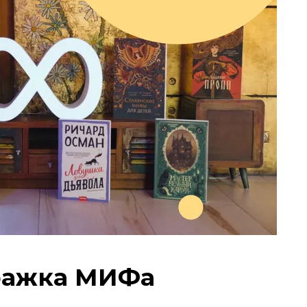
аражка МИФа