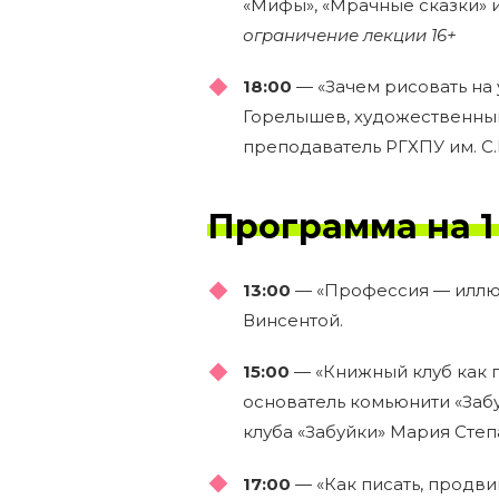
«Мифы», «Мрачные сказки» 
ограничение лекции 16+
18:00
— «Зачем рисовать на 
Горелышев, художественный
преподаватель РГХПУ им. С.
Программа на 1
13:00
— «Профессия — иллюс
Винсентой.
15:00
— «Книжный клуб как п
основатель комьюнити «Заб
клуба «Забуйки» Мария Степ
17:00
— «Как писать, продвиг