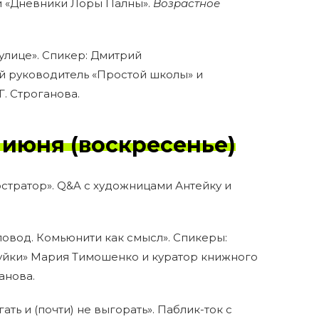
и «Дневники Лоры Палны».
Возрастное
улице»‎. Спикер: Дмитрий
 руководитель «Простой школы» и
Г. Строганова.
 июня (воскресенье)
тратор». Q&A с художницами Антейку и
овод. Комьюнити как смысл»‎. Спикеры:
уйки» Мария Тимошенко и куратор книжного
анова.
ать и (почти) не выгорать»‎. Паблик-ток с