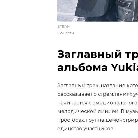
&TEAM
Соцсети
Заглавный т
альбома Yuki
Заглавный трек, название кото
рассказывает о стремлениях 
начинается с эмоционального
мелодической линией. В музы
просторах, группа демонстр
единство участников.