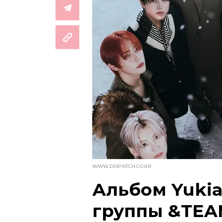
WWW.DISPATCH.CO.KR
Альбом Yukia
группы &TEA