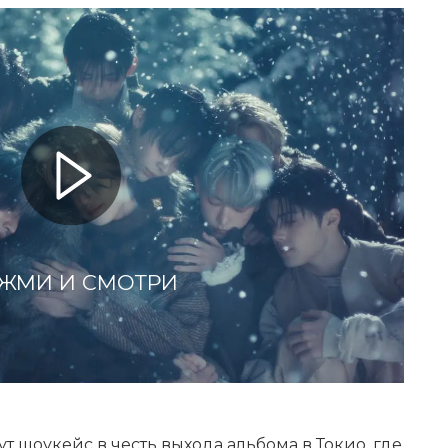
ЖМИ И СМОТРИ
т шоукейс в честь выхода альбома в Токио, где