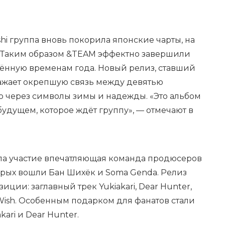
shi группа вновь покорила японские чарты, на
й. Таким образом &TEAM эффектно завершили
ённую временам года. Новый релиз, ставший
ажает окрепшую связь между девятью
о через символы зимы и надежды. «Это альбом
будущем, которое ждёт группу», — отмечают в
ла участие впечатляющая команда продюсеров
орых вошли Бан Шихёк и Soma Genda. Релиз
ции: заглавный трек Yukiakari, Dear Hunter,
s Wish. Особенным подарком для фанатов стали
ari и Dear Hunter.