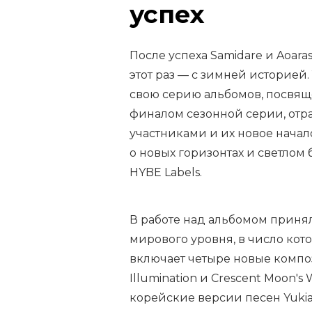
успех
После успеха Samidare и Aoara
этот раз — с зимней историе
свою серию альбомов, посвящ
финалом сезонной серии, отр
участниками и их новое начал
о новых горизонтах и светлом 
HYBE Labels.
В работе над альбомом приня
мирового уровня, в число кот
включает четыре новые компози
Illumination и Crescent Moon'
корейские версии песен Yukiak