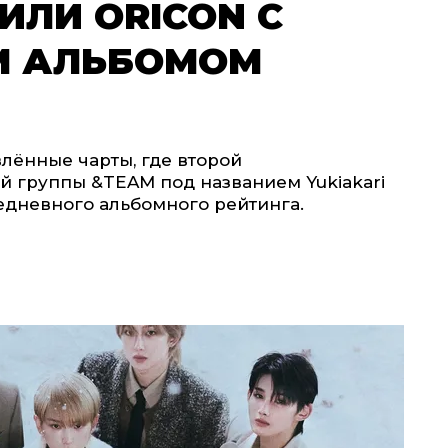
ИЛИ ORICON С
М АЛЬБОМОМ
влённые чарты, где второй
 группы &TEAM под названием Yukiakari
едневного альбомного рейтинга.