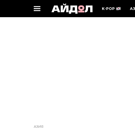
K-POP
А
АЗИЯ