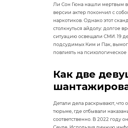
Ли Сон Гюна нашли мертвым в
версии актер покончил с собо
наркотиков. Однако этот скан
столкнуться айдолу: долгое в
ситуацию освещали СМИ. 19 де
подсудимых Ким и Пак, вымог
повлиять на психологическое 
Как две дев
шантажирова
Детали дела раскрывают, что 
тюрьме, где отбывали наказа
соответственно. В 2022 году 
Сеуле. Используя личную инф