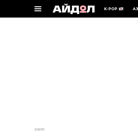
K-POP
А
АЗИЯ