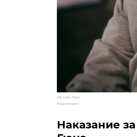
Ли Сон Гюн
Кинопоиск
Наказание за