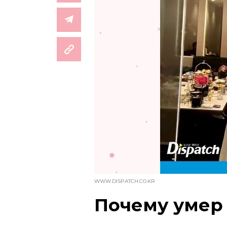
WWW.DISPATCH.CO.KR
Почему умер