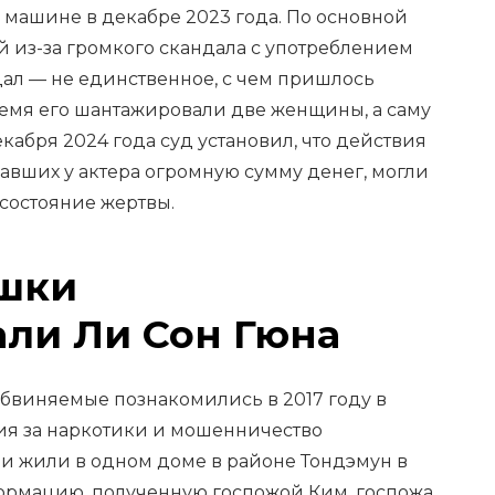
 машине в декабре 2023 года. По основной
й из-за громкого скандала с употреблением
дал — не единственное, с чем пришлось
ремя его шантажировали две женщины, а саму
кабря 2024 года суд установил, что действия
авших у актера огромную сумму денег, могли
состояние жертвы.
ушки
ли Ли Сон Гюна
обвиняемые познакомились в 2017 году в
ния за наркотики и мошенничество
они жили в одном доме в районе Тондэмун в
ормацию, полученную госпожой Ким, госпожа