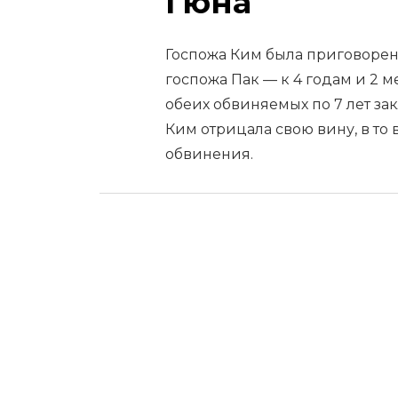
Гюна
Госпожа Ким была приговорена
госпожа Пак — к 4 годам и 2 
обеих обвиняемых по 7 лет за
Ким отрицала свою вину, в то
обвинения.