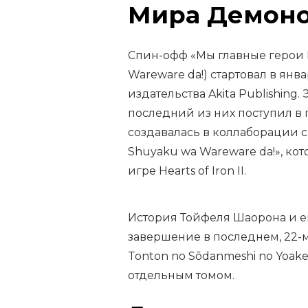
Мира Демоно
Спин-офф «Мы главные герои М
Wareware da!) стартовал в янв
издательства Akita Publishing
последний из них поступил в 
создавалась в коллаборации 
Shuyaku wa Wareware da!», ко
игре Hearts of Iron II.
История Тойфеля Шаорона и ег
завершение в последнем, 22-
Tonton no Sōdanmeshi no Yoak
отдельным томом.