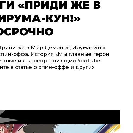
ГИ «ПРИДИ ЖЕ В
ИРУМА-КУН!»
ОСРОЧНО
риди же в Мир Демонов, Ирума-кун!»
спин-оффа. История «Мы главные герои
м томе из-за реорганизации YouTube-
йте в статье о спин-оффе и других