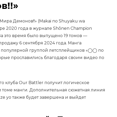
в!!»
ира Демонов!!» (Makai no Shuyaku wa
аре 2020 года в журнале Shōnen Champion
. За это время было выпущено 19 томов —
продажу 6 сентября 2024 года. Манга
с популярной группой летсплейщиков «◯◯ no
торые прославились благодаря своим видео по
о клуба Our Battler получит логическое
м томе манги. Дополнительная сюжетная линия
eze yo также будет завершена и выйдет