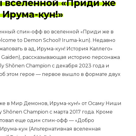
ы вселенной «Приди же
 Ирума-кун!»
венный спин-офф во вселенной «Приди же в
lcome to Demon School! Iruma-kun). Недавно
аловать в ад, Ирума-кун! История Каллего»
ego Gaiden), рассказывающая историю персонажа
ly Shōnen Champion с декабря 2023 года и
об этом герое — первое вышло в формате двух
е в Мир Демонов, Ирума-кун!» от Осаму Ниши
 Shōnen Champion с марта 2017 года. Кроме
тартовал еще один спин-офф — «Добро
 Ирума-кун (Альтернативная вселенная