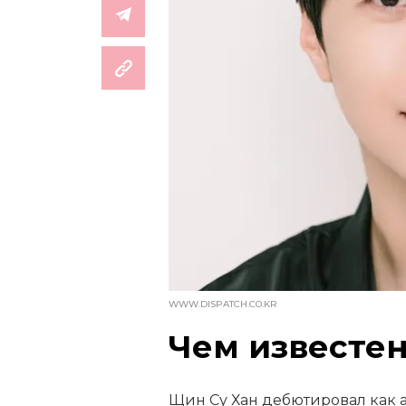
WWW.DISPATCH.CO.KR
Чем известен
Щин Су Хан дебютировал как а