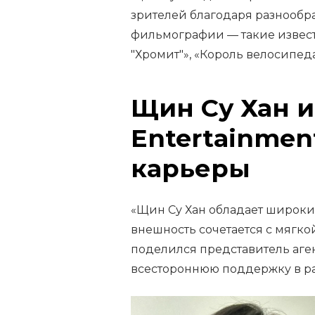
зрителей благодаря разнообра
фильмографии — такие извест
"Хромит"», «Король велосипеда
Щин Су Хан 
Entertainment
карьеры
«Щин Су Хан обладает широки
внешность сочетается с мягкой
поделился представитель аге
всестороннюю поддержку в ра