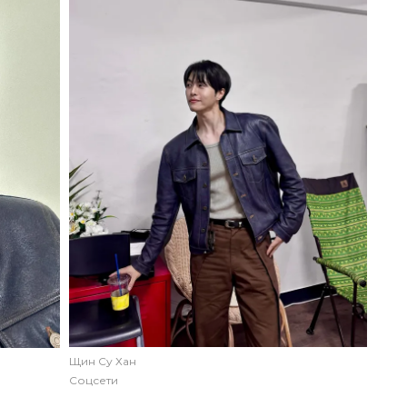
Щин Су Хан
Соцсети