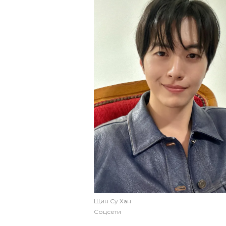
Щин Су Хан
Соцсети