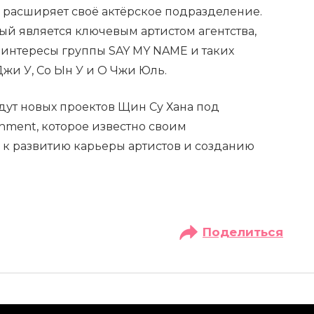
 расширяет своё актёрское подразделение.
й является ключевым артистом агентства,
 интересы группы SAY MY NAME и таких
Джи У, Со Ын У и О Чжи Юль.
ут новых проектов Щин Су Хана под
nment, которое известно своим
к развитию карьеры артистов и созданию
Поделиться