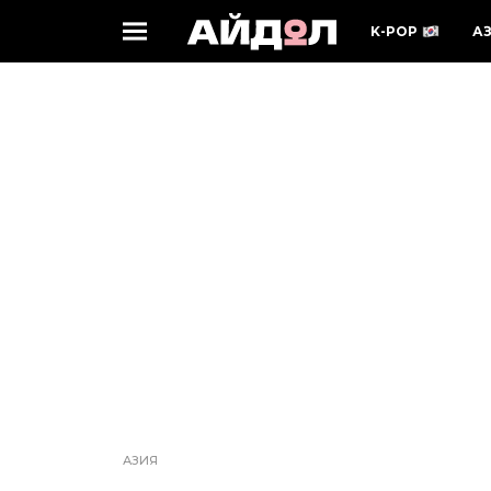
K-POP
А
АЗИЯ