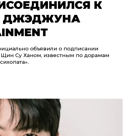
ИСОЕДИНИЛСЯ К
М ДЖЭДЖУНА
AINMENT
официально объявили о подписании
м Щин Су Ханом, известным по дорамам
сихопата».