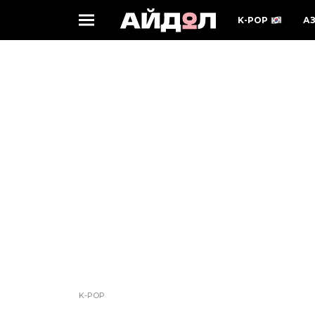
K-POP
А
K-POP