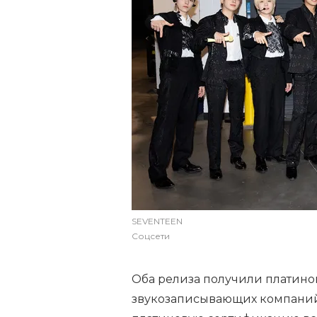
SEVENTEEN
Соцсети
Оба релиза получили платин
звукозаписывающих компаний 