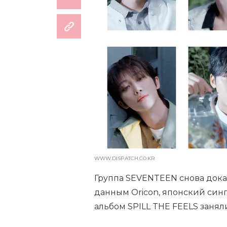
WWW.DISPATCH.CO.KR
Группа SEVENTEEN снова доказ
данным Oricon, японский синг
альбом SPILL THE FEELS занял