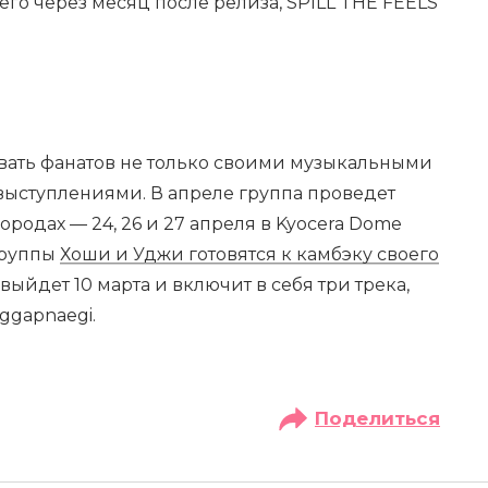
о через месяц после релиза, SPILL THE FEELS
ать фанатов не только своими музыкальными
ыступлениями. В апреле группа проведет
родах — 24, 26 и 27 апреля в Kyocera Dome
 группы
Хоши и Уджи готовятся к камбэку своего
ыйдет 10 марта и включит в себя три трека,
ggapnaegi.
Поделиться