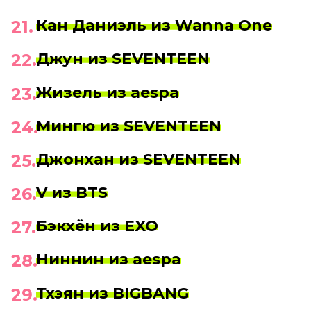
Кан Даниэль из Wanna One
Джун из SEVENTEEN
Жизель из aespa
Мингю из SEVENTEEN
Джонхан из SEVENTEEN
V из BTS
Бэкхён из EXO
Ниннин из aespa
Тхэян из BIGBANG