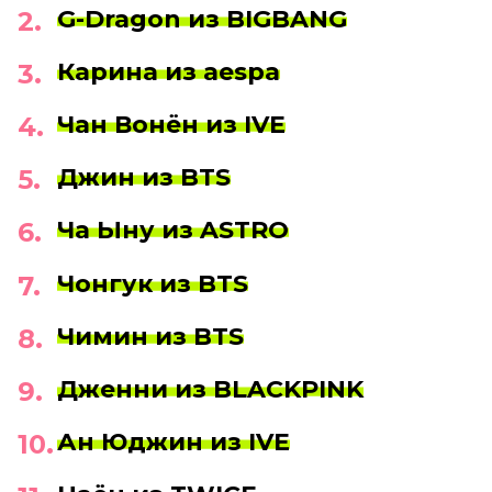
G-Dragon из BIGBANG
Карина из aespa
Чан Вонён из IVE
Джин из BTS
Ча Ыну из ASTRO
Чонгук из BTS
Чимин из BTS
Дженни из BLACKPINK
Ан Юджин из IVE