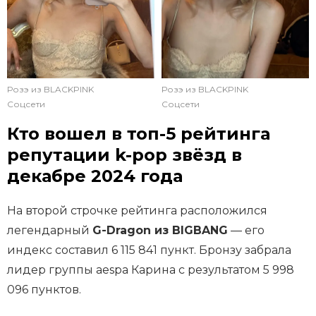
Розэ из BLACKPINK
Розэ из BLACKPINK
Соцсети
Соцсети
Кто вошел в топ-5 рейтинга
репутации k-pop звёзд в
декабре 2024 года
На второй строчке рейтинга расположился
легендарный
G-Dragon из BIGBANG
— его
индекс составил 6 115 841 пункт. Бронзу забрала
лидер группы aespa Карина с результатом 5 998
096 пунктов.