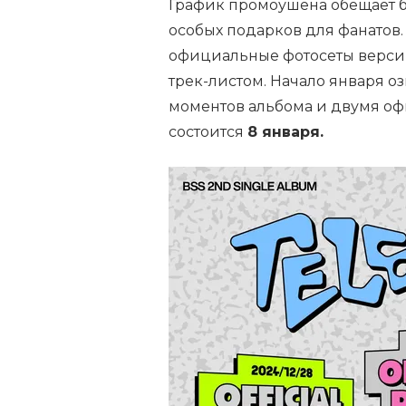
График промоушена обещает 
особых подарков для фанатов.
официальные фотосеты версий
трек-листом. Начало января о
моментов альбома и двумя оф
состоится
8 января.