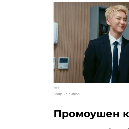
BSS
Кадр из видео
Промоушен к