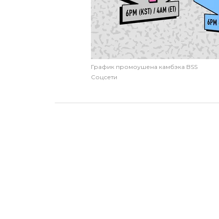
График промоушена камбэка BSS
Соцсети