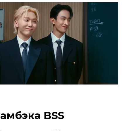
амбэка BSS