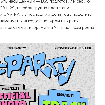
быть насыщенным — BSS подготовили серию
 28 и 29 декабря группа представит
 GA и NA, а в последний день года поделится
знаменуется выходом попурри из ярких
ициальными тизерами 6 и 7 января. Сам релиз