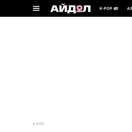
K-POP
А
K-POP