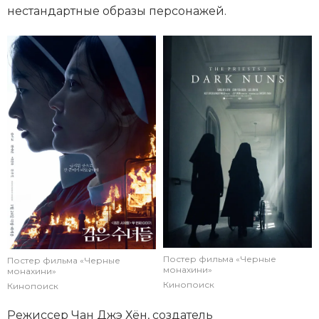
нестандартные образы персонажей.
Постер фильма «Черные
Постер фильма «Черные
монахини»
монахини»
Кинопоиск
Кинопоиск
Режиссер Чан Джэ Хён, создатель