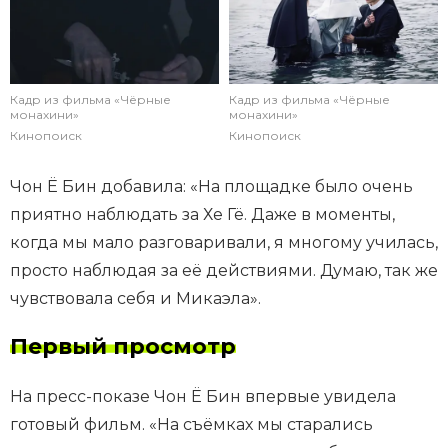
Кадр из фильма «Чёрные
Кадр из фильма «Чёрные
монахини»
монахини»
Кинопоиск
Кинопоиск
Чон Ё Бин добавила: «На площадке было очень
приятно наблюдать за Хе Гё. Даже в моменты,
когда мы мало разговаривали, я многому училась,
просто наблюдая за её действиями. Думаю, так же
чувствовала себя и Микаэла».
Первый просмотр
На пресс-показе Чон Ё Бин впервые увидела
готовый фильм. «На съёмках мы старались