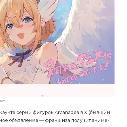
UNT
каунте серии фигурок Arcanadea в X (бывший
нное объявление — франшиза получит аниме-