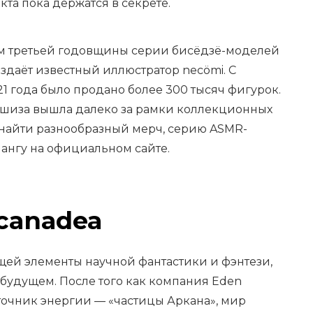
та пока держатся в секрете.
ем третьей годовщины серии бисёдзё-моделей
оздаёт известный иллюстратор necömi. С
21 года было продано более 300 тысяч фигурок.
ншиза вышла далеко за рамки коллекционных
найти разнообразный мерч, серию ASMR-
ангу на официальном сайте.
canadea
ей элементы научной фантастики и фэнтези,
будущем. После того как компания Eden
сточник энергии — «частицы Аркана», мир