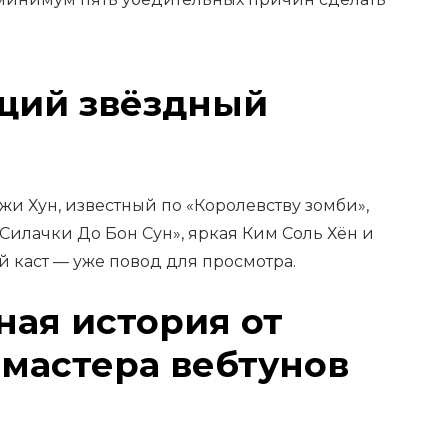
ющий звёздный
жи Хун, известный по «Королевству зомби»,
«Силачки До Бон Сун», яркая Ким Соль Хён и
й каст — уже повод для просмотра.
ная история от
мастера вебтунов