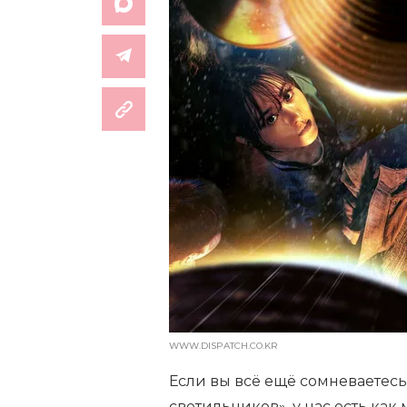
WWW.DISPATCH.CO.KR
Если вы всё ещё сомневаетесь
светильников», у нас есть ка