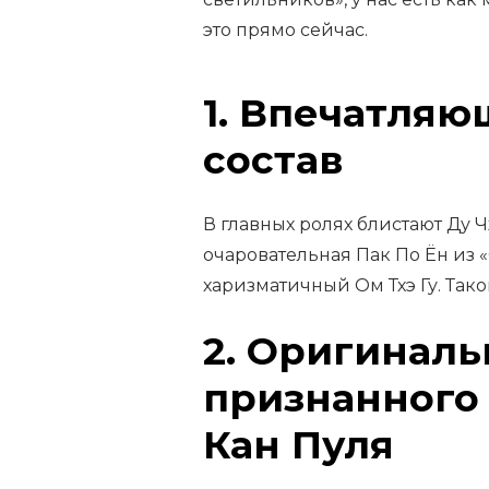
это прямо сейчас.
1. Впечатля
состав
В главных ролях блистают Ду Ч
очаровательная Пак По Ён из 
харизматичный Ом Тхэ Гу. Тако
2. Оригиналь
признанного 
Кан Пуля