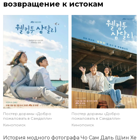
возвращение к истокам
Постер дорамы «Добро
Постер дорамы «Добро
пожаловать в Самдалли»
пожаловать в Самдалли»
Кинопоиск
Кинопоиск
История модного фотографа Чо Сам Даль (Шин Хе