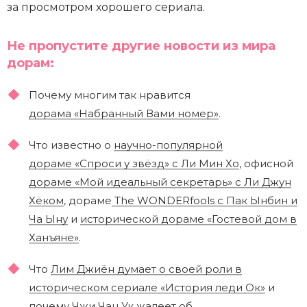
за просмотром хорошего сериала.
Не пропустите другие новости из мира
дорам:
Почему многим так нравится
дорама «Набранный Вами номер»
.
Что известно о
научно-популярной
дораме «Спроси у звёзд» с Ли Мин Хо
, офисной
дораме «Мой идеальный секретарь» с Ли Джун
Хёком
, дораме
The WONDERfools с Пак Ынбин и
Ча Ыну
и
исторической дораме «Гостевой дом в
Ханъяне»
.
Что
Лим Джиён думает о своей роли в
историческом сериале «История леди Ок»
и
почему
Чжи Чан Ук жалеет об