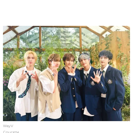
WayV
Соцсети