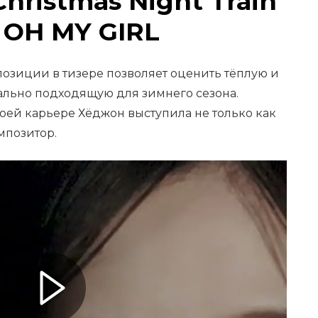
hristmas Night Train
 OH MY GIRL
озиции в тизере позволяет оценить тёплую и
ально подходящую для зимнего сезона.
оей карьере Хёджон выступила не только как
мпозитор.