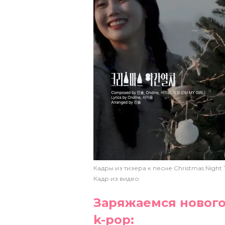
Кадры из тизера к песне Christmas Night 
Кадр из видео
Заряжаемся новог
k-pop: