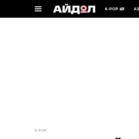
K-POP
А
K-POP