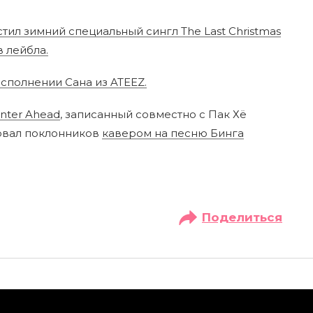
л зимний специальный сингл The Last Christmas
в лейбла.
исполнении Сана из ATEEZ.
inter Ahead
, записанный совместно с Пак Хё
овал поклонников
кавером на песню Бинга
Поделиться