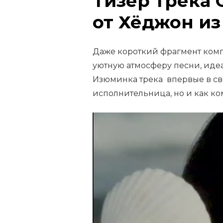
Тизер трека C
от Хёджон из
Даже короткий фрагмент комп
уютную атмосферу песни, иде
Изюминка трека впервые в св
исполнительница, но и как ко