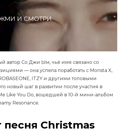
ЖМИ И СМОТРИ
ый автор Со Джи Ым, чьё имя связано со
циями — она успела поработать с Monsta X,
, ZEROBASEONE, ITZY и другими топовыми
то новый шаг в развитии после участия в
Me Like You Do, вошедшей в 10-й мини-альбом
eamy Resonance.
 песня Christmas