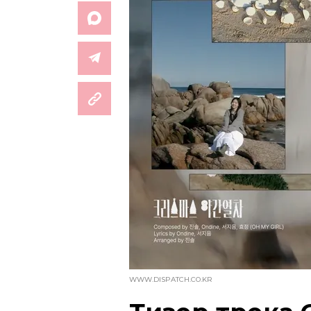
WWW.DISPATCH.CO.KR