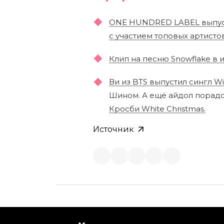
ONE HUNDRED LABEL выпусти
с участием топовых артисто
Клип на песню Snowflake в 
Ви из BTS выпустил сингл W
Шином. А ещё айдол порад
Кросби White Christmas.
Источник