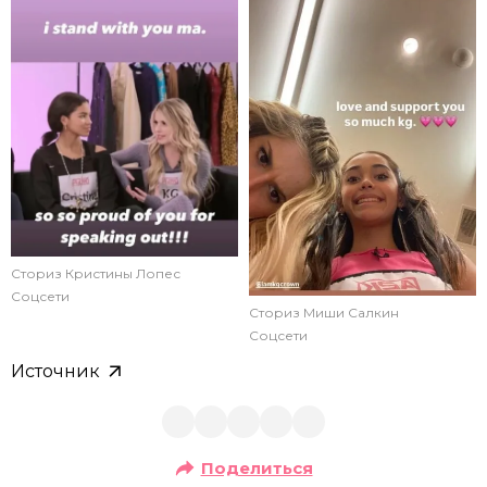
Сториз Кристины Лопес
Соцсети
Сториз Миши Салкин
Соцсети
Источник
Поделиться