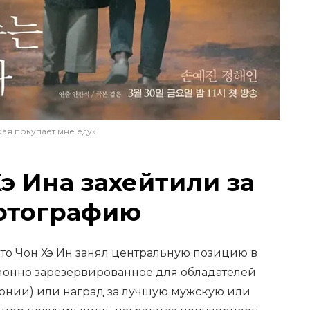
рая покупает мне еду»
э Ина захейтили за
отографию
что Чон Хэ Ин занял центральную позицию в
ионно зарезервированное для обладателей
монии) или наград за лучшую мужскую или