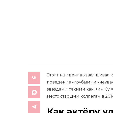
Этот инцидент вызвал шквал к
поведение «грубым» и «неува
звездами, такими как Ким Су Х
место старшим коллегам в 2014
Как актёру у