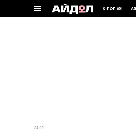
K-POP
А
АЗИЯ