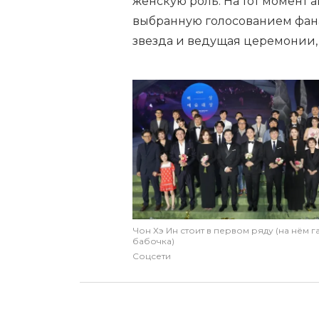
женскую роль. На тот момент 
выбранную голосованием фанат
звезда и ведущая церемонии, 
Чон Хэ Ин стоит в первом ряду (на нём г
бабочка)
Соцсети