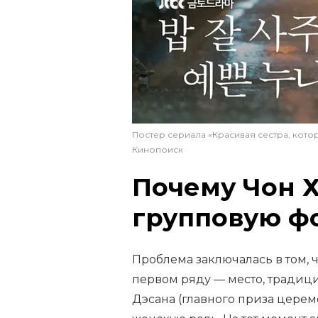
Постер сериала «Красивая сестра, кото
Кинопоиск
Почему Чон Х
групповую ф
Проблема заключалась в том, 
первом ряду — место, традиц
Дэсана (главного приза цере