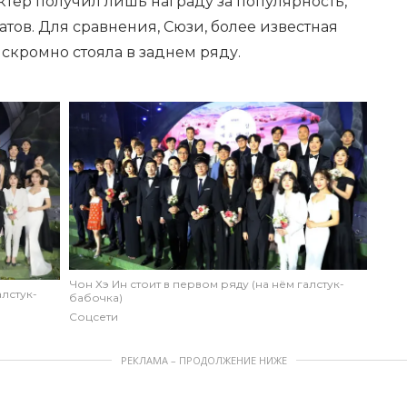
актер получил лишь награду за популярность,
ов. Для сравнения, Сюзи, более известная
скромно стояла в заднем ряду.
Чон Хэ Ин стоит в первом ряду (на нём галстук-
алстук-
бабочка)
Соцсети
РЕКЛАМА – ПРОДОЛЖЕНИЕ НИЖЕ