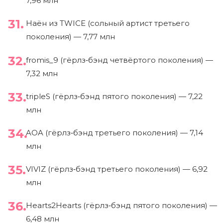
7,96 млн
Наён из TWICE (сольный артист третьего
поколения) — 7,77 млн
fromis_9 (гёрлз‑бэнд четвёртого поколения) —
7,32 млн
tripleS (гёрлз‑бэнд пятого поколения) — 7,22
млн
AOA (гёрлз‑бэнд третьего поколения) — 7,14
млн
VIVIZ (гёрлз‑бэнд третьего поколения) — 6,92
млн
Hearts2Hearts (гёрлз‑бэнд пятого поколения) —
6,48 млн