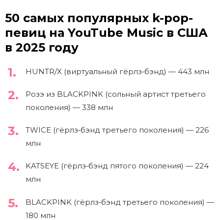
50 самых популярных k-pop-
певиц на YouTube Music в США
в 2025 году
HUNTR/X (виртуальный гёрлз‑бэнд) — 443 млн
Розэ из BLACKPINK (сольный артист третьего
поколения) — 338 млн
TWICE (гёрлз‑бэнд третьего поколения) — 226
млн
KATSEYE (гёрлз‑бэнд пятого поколения) — 224
млн
BLACKPINK (гёрлз‑бэнд третьего поколения) —
180 млн