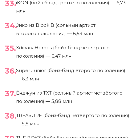
iKON (бойз‑бэнд третьего поколения) — 6,73
млн
Зико из Block B (сольный артист
второго поколения) — 6,53 млн
Xdinary Heroes (бойз‑бэнд четвёртого
поколения) — 6,47 млн
Super Junior (бойз‑бэнд второго поколения)
— 6,3 млн
Ёнджун из TXT (сольный артист четвёртого
поколения) — 5,88 млн
TREASURE (бойз‑бэнд четвёртого поколения)
— 5,8 млн
THE BOYZ (бойз‑бэнд четвёртого поколения) —