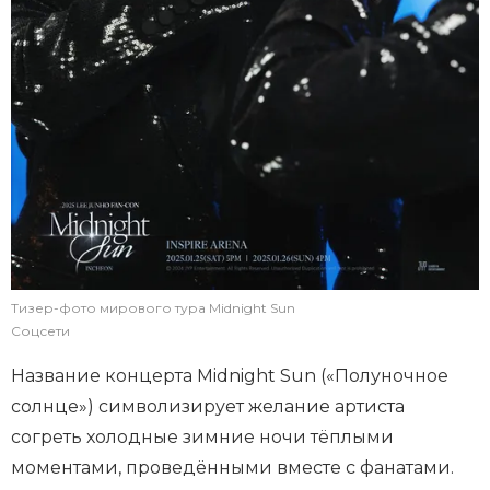
Тизер-фото мирового тура Midnight Sun
Соцсети
Название концерта Midnight Sun («Полуночное
солнце») символизирует желание артиста
согреть холодные зимние ночи тёплыми
моментами, проведёнными вместе с фанатами.