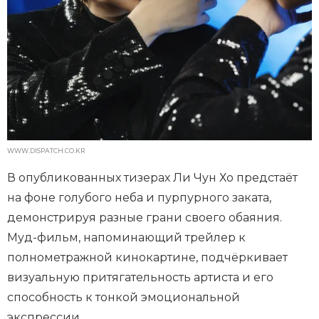
WWW.DISPATCH.CO.KR
В опубликованных тизерах Ли Чун Хо предстаёт
на фоне голубого неба и пурпурного заката,
демонстрируя разные грани своего обаяния.
Муд-фильм, напоминающий трейлер к
полнометражной кинокартине, подчёркивает
визуальную притягательность артиста и его
способность к тонкой эмоциональной
экспрессии.