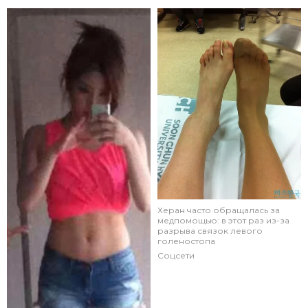
Херан часто обращалась за
медпомощью: в этот раз из-за
разрыва связок левого
голеностопа
Соцсети