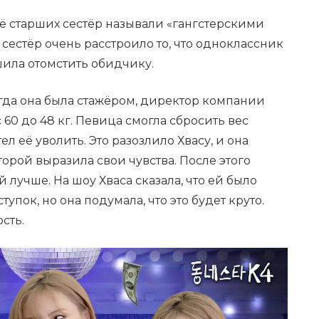
её старших сестёр называли «гангстерскими
сестёр очень расстроило то, что одноклассник
шила отомстить обидчику.
когда она была стажёром, директор компании
 60 до 48 кг. Певица смогла сбросить вес
тел её уволить. Это разозлило Хвасу, и она
торой выразила свои чувства. После этого
й лучше. На шоу Хваса сказала, что ей было
упок, но она подумала, что это будет круто.
сть.