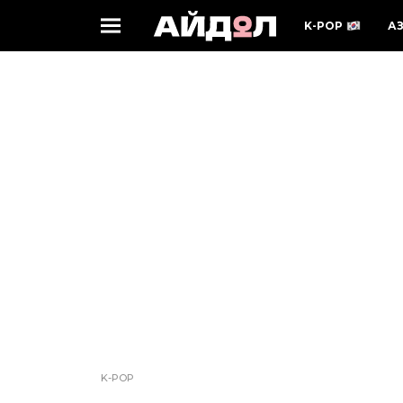
K-POP
А
K-POP