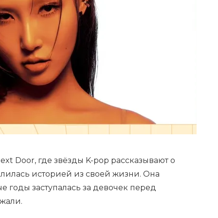
Next Door, где звёзды K-pop рассказывают о
лилась историей из своей жизни. Она
е годы заступалась за девочек перед
жали.