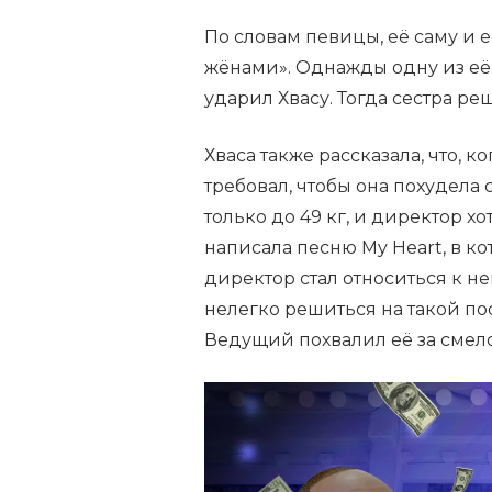
По словам певицы, её саму и 
жёнами». Однажды одну из её 
ударил Хвасу. Тогда сестра ре
Хваса также рассказала, что, 
требовал, чтобы она похудела с
только до 49 кг, и директор хо
написала песню My Heart, в ко
директор стал относиться к не
нелегко решиться на такой пост
Ведущий похвалил её за смело