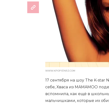
WWW.KPOPSTARZ.COM
17 сентября на шоу The K-star 
себе, Хваса из MAMAMOO поде
вспомнила, как ещё в школьны
мальчишками, которые их оби