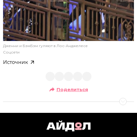
Дженни и БэмБэм гуляют в Лос-Анджелесе
Соцсети
Источник
Поделиться