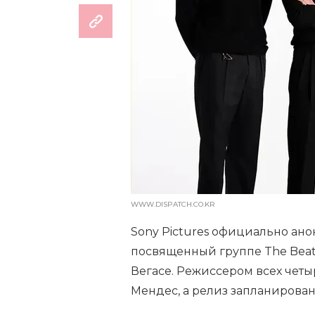
WWW.DISPATCH.CO.KR
Sony Pictures официально ан
посвященный группе The Beatl
Вегасе. Режиссером всех чет
Мендес, а релиз запланирова