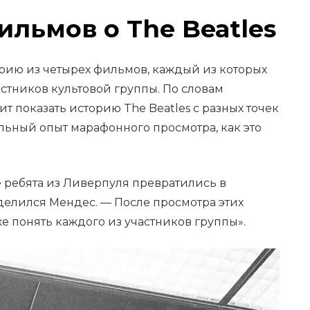
льмов о The Beatles
ерию из четырех фильмов, каждый из которых
стников культовой группы. По словам
т показать историю The Beatles с разных точек
льный опыт марафонного просмотра, как это
ые ребята из Ливерпуля превратились в
делился Мендес. — После просмотра этих
е понять каждого из участников группы».